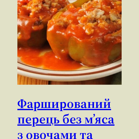
Фарширований
перець без м’яса
з овочами та