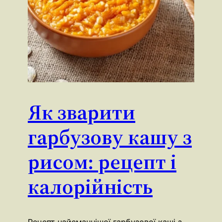
Як зварити
гарбузову кашу з
рисом: рецепт і
калорійність