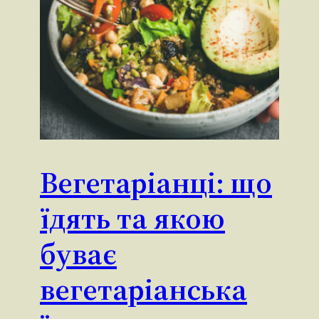
Вегетаріанці: що
їдять та якою
буває
вегетаріанська