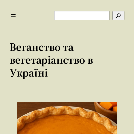
Перейти
до
Пошук
вмісту
Веганство та
вегетаріанство в
Україні