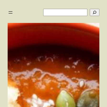
Перейти
до
Пошук
вмісту