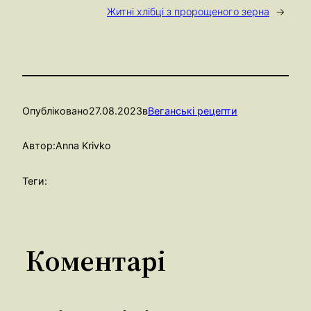
Житні хлібці з пророщеного зерна
→
Опубліковано
27.08.2023
в
Веганські рецепти
Автор:
Anna Krivko
Теги:
Коментарі