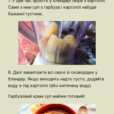
7. У цей час зробіть у блендері пюре з картоплі.
Саме з ним суп з гарбуза і картоплі набуде
бажаної густини.
8. Далі завантажте всі овочі зі сковорідки у
блендер. Якщо виходить надто густо, додайте
воду з-під картоплі (або кип’ячену воду).
Гарбузовий крем суп майже готовий!