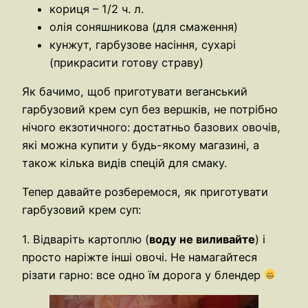
кориця – 1/2 ч. л.
олія соняшникова (для смаження)
кунжут, гарбузове насіння, сухарі
(прикрасити готову страву)
Як бачимо, щоб приготувати веганський
гарбузовий крем суп без вершків, не потрібно
нічого екзотичного: достатньо базових овочів,
які можна купити у будь-якому магазині, а
також кілька видів спецій для смаку.
Тепер давайте розберемося, як приготувати
гарбузовий крем суп:
1. Відваріть картоплю (
воду не виливайте
) і
просто наріжте інші овочі. Не намагайтеся
різати гарно: все одно їм дорога у блендер