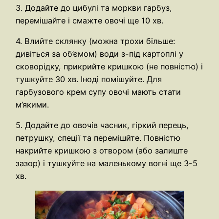
3. Додайте до цибулі та моркви гарбуз,
перемішайте і смажте овочі ще 10 хв.
4. Влийте склянку (можна трохи більше:
дивіться за об’ємом) води з-під картоплі у
сковорідку, прикрийте кришкою (не повністю) і
тушкуйте 30 хв. Іноді помішуйте. Для
гарбузового крем супу овочі мають стати
м’якими.
5. Додайте до овочів часник, гіркий перець,
петрушку, спеції та перемішйте. Повністю
накрийте кришкою з отвором (або залиште
зазор) і тушкуйте на маленькому вогні ще 3-5
хв.